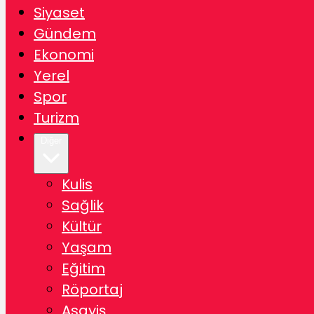
Siyaset
Gündem
Ekonomi
Yerel
Spor
Turizm
Diğer
Kulis
Sağlik
Kültür
Yaşam
Eğitim
Röportaj
Asayiş