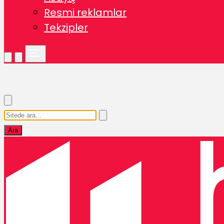
Resmi reklamlar
Tekzipler
Ara