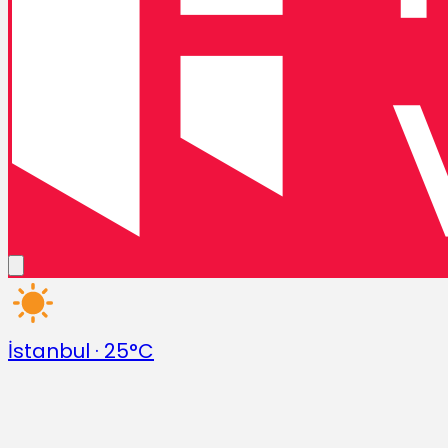
İstanbul
·
25°C