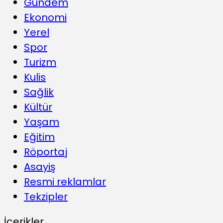
Gündem
Ekonomi
Yerel
Spor
Turizm
Kulis
Sağlik
Kültür
Yaşam
Eğitim
Röportaj
Asayiş
Resmi reklamlar
Tekzipler
İçerikler