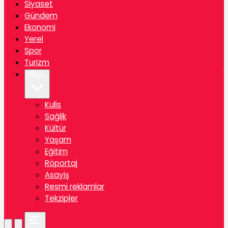
Siyaset
Gündem
Ekonomi
Yerel
Spor
Turizm
Diğer
Kulis
Sağlik
Kültür
Yaşam
Eğitim
Röportaj
Asayiş
Resmi reklamlar
Tekzipler