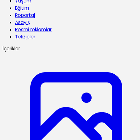
Yaşam
Eğitim
Röportaj
Asayiş
Resmi reklamlar
Tekzipler
İçerikler