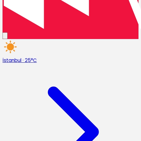
İstanbul
·
25°C