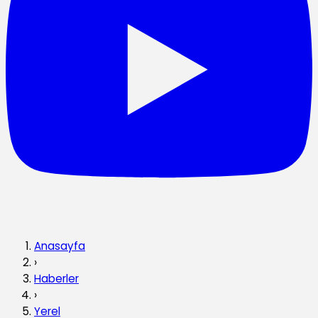
Anasayfa
›
Haberler
›
Yerel