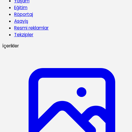
Yaşam
Eğitim
Röportaj
Asayiş
Resmi reklamlar
Tekzipler
İçerikler