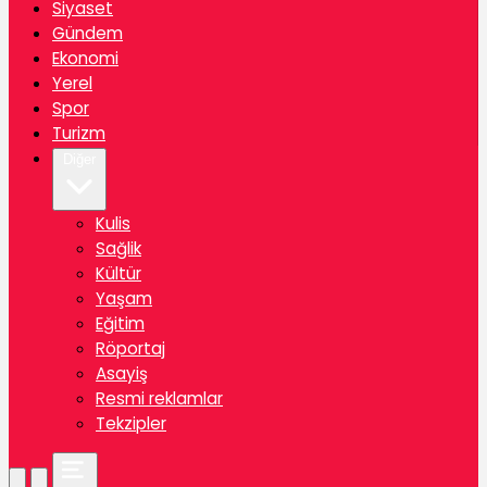
Siyaset
Gündem
Ekonomi
Yerel
Spor
Turizm
Diğer
Kulis
Sağlik
Kültür
Yaşam
Eğitim
Röportaj
Asayiş
Resmi reklamlar
Tekzipler