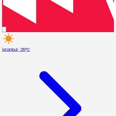
İstanbul
·
26°C