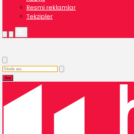
Resmi reklamlar
Tekzipler
Ara