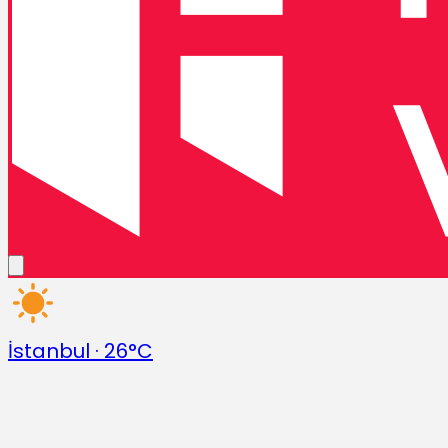
İstanbul
·
26°C