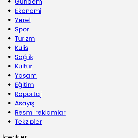
Gündem
Ekonomi
Yerel
Spor
Turizm
Kulis
Sağlik
Kültür
Yaşam
Eğitim
Röportaj
Asayiş
Resmi reklamlar
Tekzipler
İçerikler