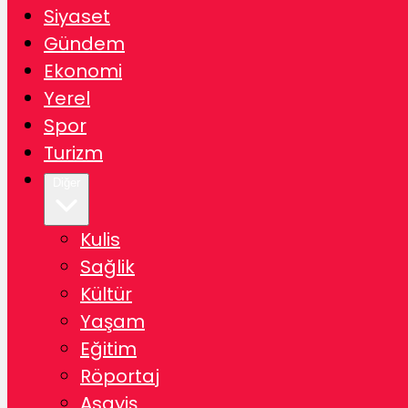
Siyaset
Gündem
Ekonomi
Yerel
Spor
Turizm
Diğer
Kulis
Sağlik
Kültür
Yaşam
Eğitim
Röportaj
Asayiş