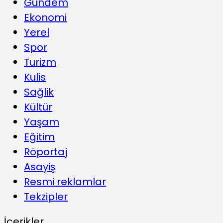
Gündem
Ekonomi
Yerel
Spor
Turizm
Kulis
Sağlik
Kültür
Yaşam
Eğitim
Röportaj
Asayiş
Resmi reklamlar
Tekzipler
İçerikler