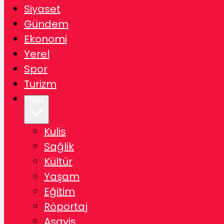
Siyaset
Gündem
Ekonomi
Yerel
Spor
Turizm
Diğer
Kulis
Sağlik
Kültür
Yaşam
Eğitim
Röportaj
Asayiş