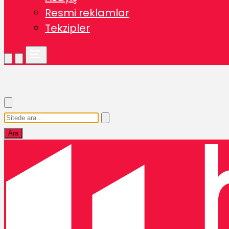
Resmi reklamlar
Tekzipler
Ara