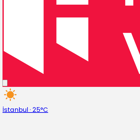
İstanbul
·
25°C