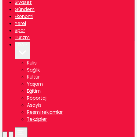
Siyaset
Gündem
Ekonomi
Yerel
Spor
Turizm
Diğer
Kulis
Sağlik
Kültür
Yaşam
Eğitim
Röportaj
Asayiş
Resmi reklamlar
Tekzipler