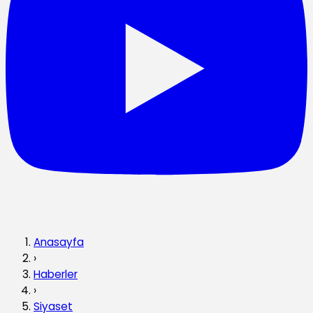
Anasayfa
›
Haberler
›
Siyaset