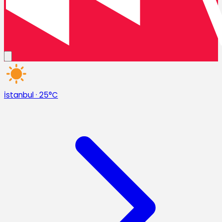
İstanbul
·
25°C