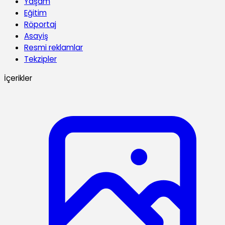
Yaşam
Eğitim
Röportaj
Asayiş
Resmi reklamlar
Tekzipler
İçerikler