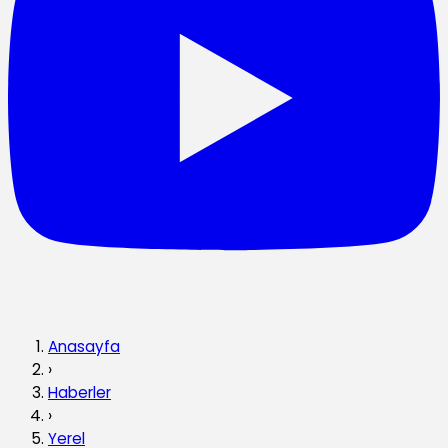
Anasayfa
›
Haberler
›
Yerel