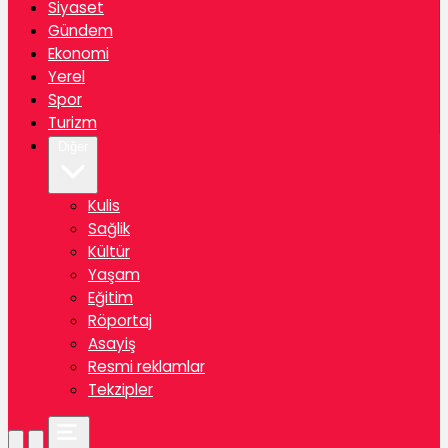
Siyaset
Gündem
Ekonomi
Yerel
Spor
Turizm
Diğer
Kulis
Sağlik
Kültür
Yaşam
Eğitim
Röportaj
Asayiş
Resmi reklamlar
Tekzipler