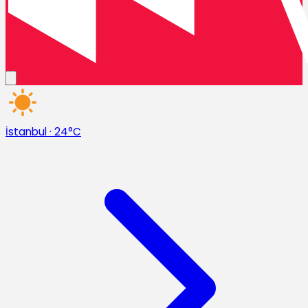
İstanbul
·
24°C