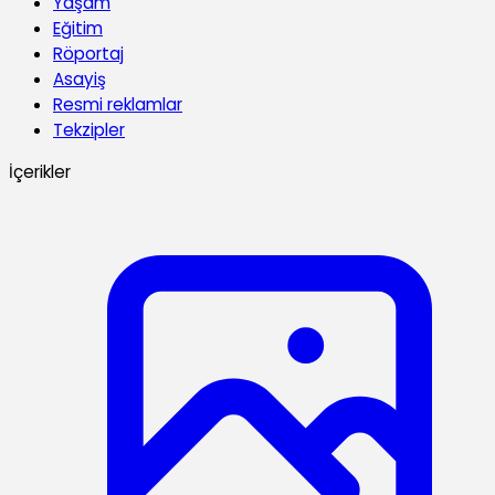
Yaşam
Eğitim
Röportaj
Asayiş
Resmi reklamlar
Tekzipler
İçerikler