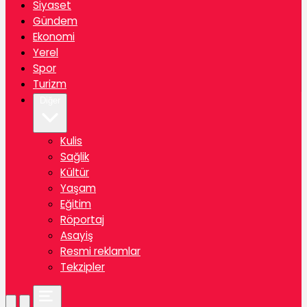
Siyaset
Gündem
Ekonomi
Yerel
Spor
Turizm
Diğer
Kulis
Sağlik
Kültür
Yaşam
Eğitim
Röportaj
Asayiş
Resmi reklamlar
Tekzipler