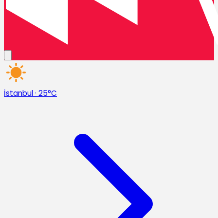
İstanbul
·
25°C