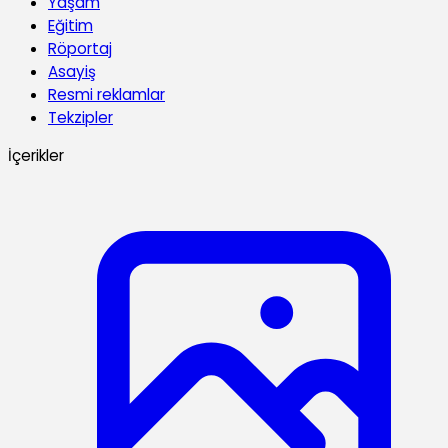
Yaşam
Eğitim
Röportaj
Asayiş
Resmi reklamlar
Tekzipler
İçerikler