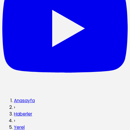
Anasayfa
›
Haberler
›
Yerel