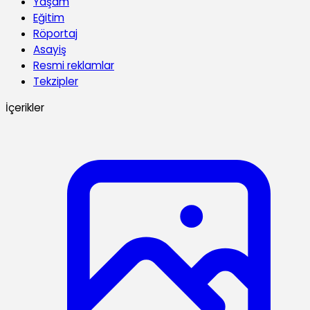
Yaşam
Eğitim
Röportaj
Asayiş
Resmi reklamlar
Tekzipler
İçerikler