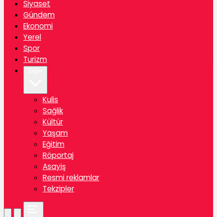
Siyaset
Gündem
Ekonomi
Yerel
Spor
Turizm
Diğer
Kulis
Sağlik
Kültür
Yaşam
Eğitim
Röportaj
Asayiş
Resmi reklamlar
Tekzipler