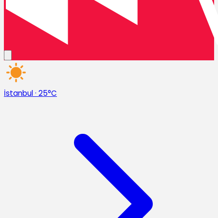
İstanbul
·
25°C