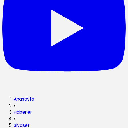
Anasayfa
›
Haberler
›
Siyaset