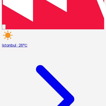
İstanbul
·
26°C