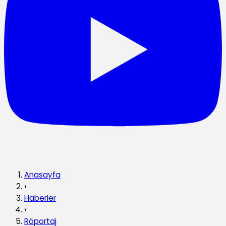
Anasayfa
›
Haberler
›
Röportaj