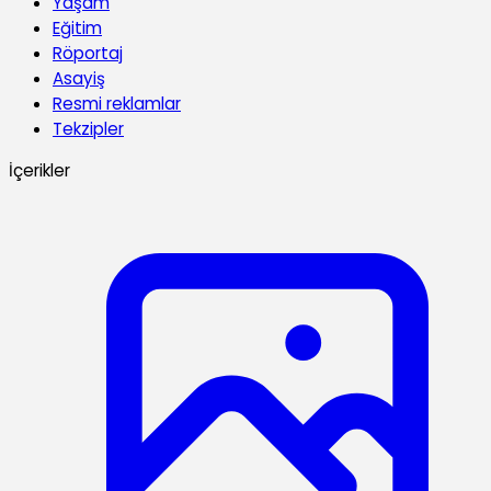
Yaşam
Eğitim
Röportaj
Asayiş
Resmi reklamlar
Tekzipler
İçerikler