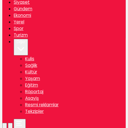
Siyaset
Gündem
Ekonomi
Yerel
Spor
Turizm
Diğer
Kulis
Sağlik
Kültür
Yaşam
Eğitim
Röportaj
Asayiş
Resmi reklamlar
Tekzipler