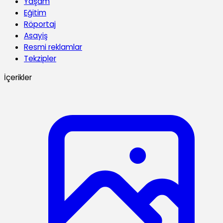
Yaşam
Eğitim
Röportaj
Asayiş
Resmi reklamlar
Tekzipler
İçerikler