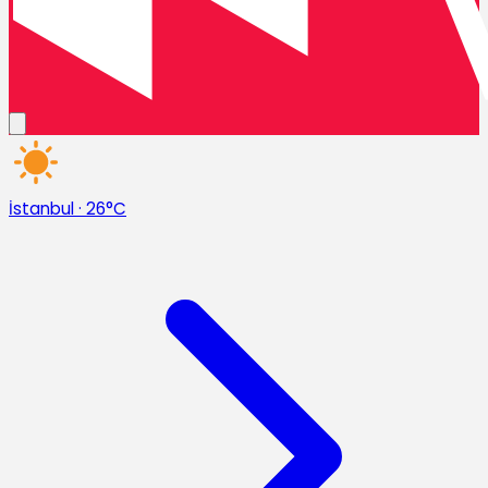
İstanbul
·
26°C