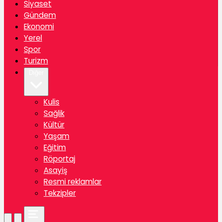
Siyaset
Gündem
Ekonomi
Yerel
Spor
Turizm
Diğer
Kulis
Sağlik
Kültür
Yaşam
Eğitim
Röportaj
Asayiş
Resmi reklamlar
Tekzipler