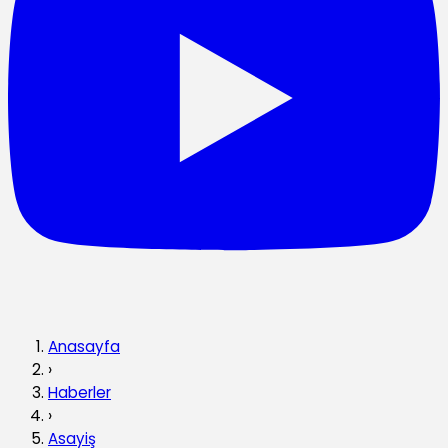
Anasayfa
›
Haberler
›
Asayiş