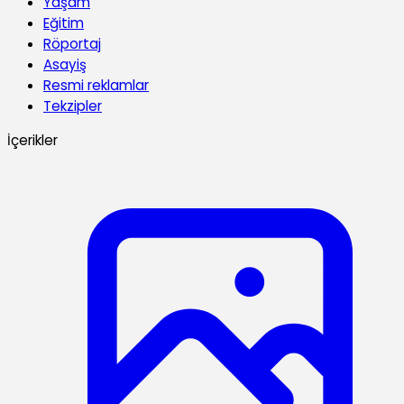
Yaşam
Eğitim
Röportaj
Asayiş
Resmi reklamlar
Tekzipler
İçerikler