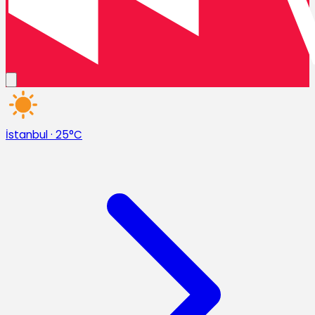
İstanbul
·
25°C