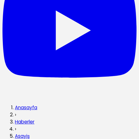
Anasayfa
›
Haberler
›
Asayiş