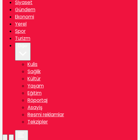
Siyaset
Gündem
Ekonomi
Yerel
Spor
Turizm
Diğer
Kulis
Sağlik
Kültür
Yaşam
Eğitim
Röportaj
Asayiş
Resmi reklamlar
Tekzipler