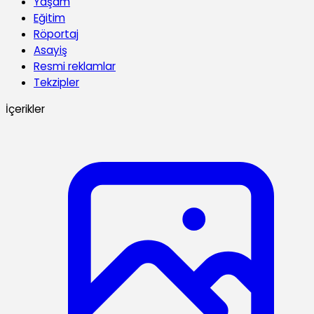
Yaşam
Eğitim
Röportaj
Asayiş
Resmi reklamlar
Tekzipler
İçerikler