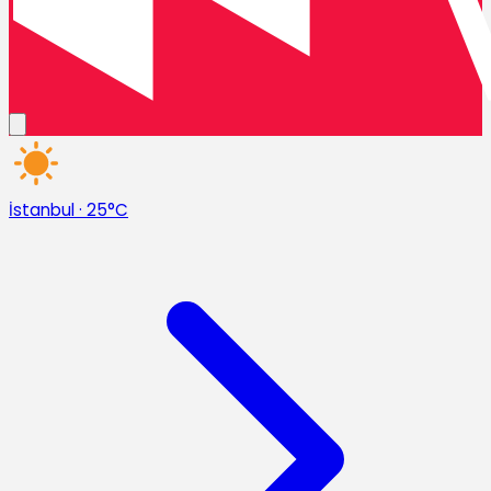
İstanbul
·
25°C