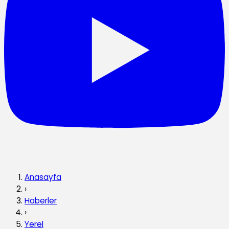
Anasayfa
›
Haberler
›
Yerel