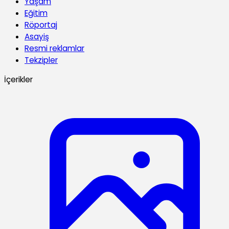
Yaşam
Eğitim
Röportaj
Asayiş
Resmi reklamlar
Tekzipler
İçerikler