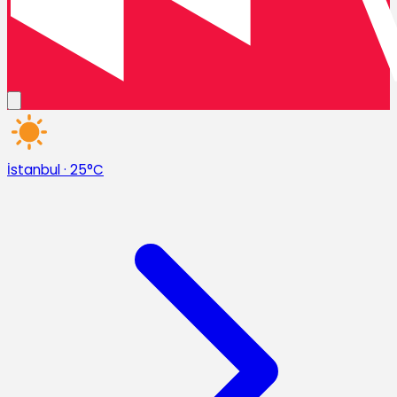
İstanbul
·
25°C