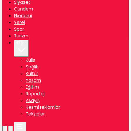
Siyaset
Gündem
Ekonomi
Yerel
Spor
Turizm
Diğer
Kulis
Sağlik
Kültür
Yaşam
Eğitim
Röportaj
Asayiş
Resmi reklamlar
Tekzipler