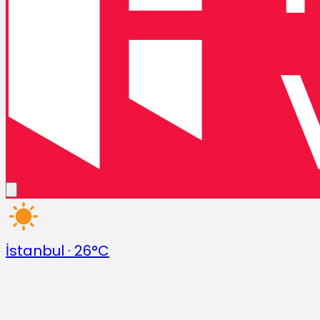
İstanbul
·
26°C