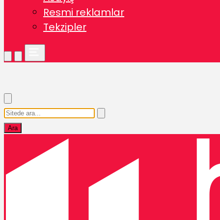
Resmi reklamlar
Tekzipler
Ara