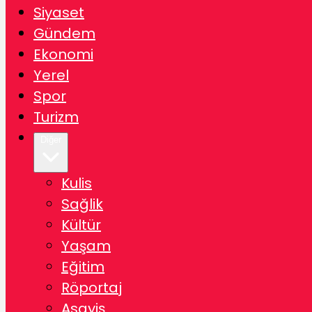
Siyaset
Gündem
Ekonomi
Yerel
Spor
Turizm
Diğer
Kulis
Sağlik
Kültür
Yaşam
Eğitim
Röportaj
Asayiş