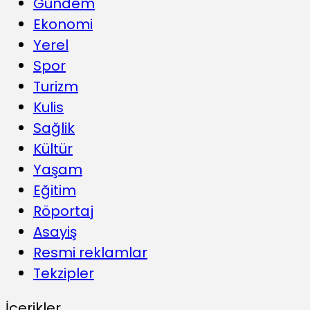
Gündem
Ekonomi
Yerel
Spor
Turizm
Kulis
Sağlik
Kültür
Yaşam
Eğitim
Röportaj
Asayiş
Resmi reklamlar
Tekzipler
İçerikler