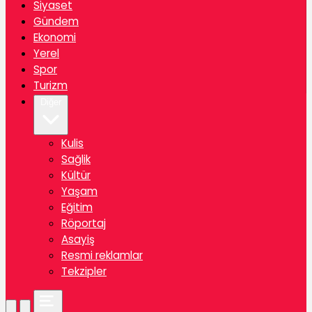
Siyaset
Gündem
Ekonomi
Yerel
Spor
Turizm
Diğer
Kulis
Sağlik
Kültür
Yaşam
Eğitim
Röportaj
Asayiş
Resmi reklamlar
Tekzipler