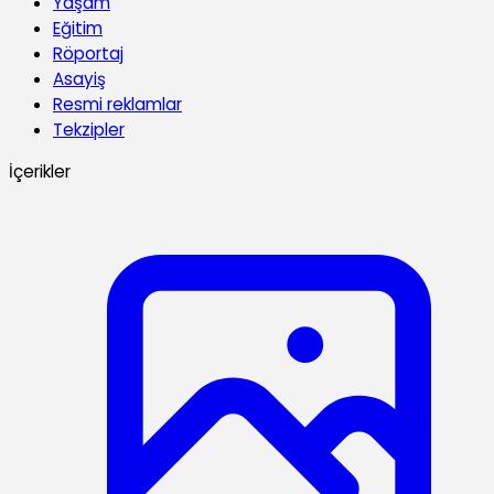
Yaşam
Eğitim
Röportaj
Asayiş
Resmi reklamlar
Tekzipler
İçerikler