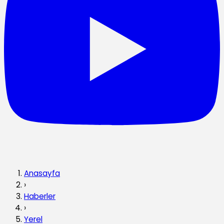
Anasayfa
›
Haberler
›
Yerel