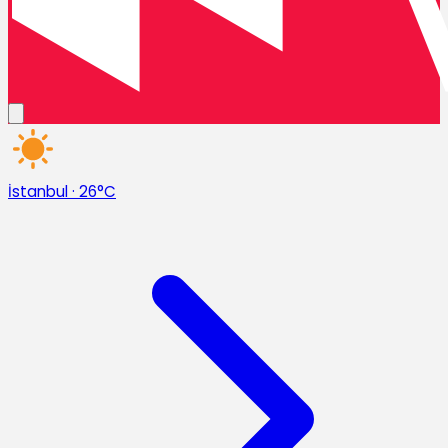
İstanbul
·
26°C