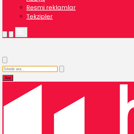
Resmi reklamlar
Tekzipler
Ara