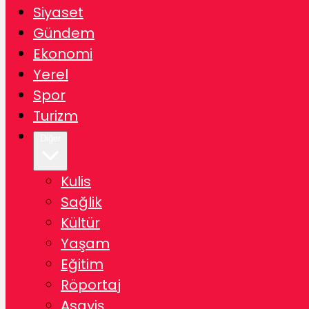
Siyaset
Gündem
Ekonomi
Yerel
Spor
Turizm
Diğer
Kulis
Sağlik
Kültür
Yaşam
Eğitim
Röportaj
Asayiş