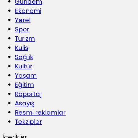
Gündem
Ekonomi
Yerel
Spor
Turizm
Kulis
Sağlik
Kültür
Yaşam
Eğitim
Röportaj
Asayiş
Resmi reklamlar
Tekzipler
İçerikler