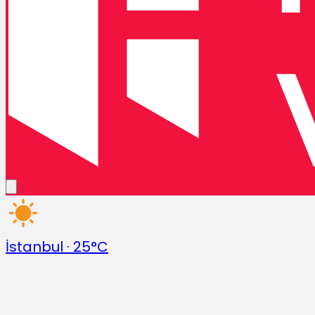
İstanbul
·
25°C