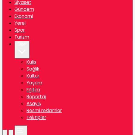
Siyaset
Gündem
Ekonomi
Yerel
Spor
Turizm
Diğer
Kulis
Sağlik
Kültür
Yaşam
Eğitim
Röportaj
Asayiş
Resmi reklamlar
Tekzipler