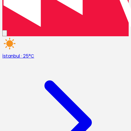
İstanbul
·
25°C