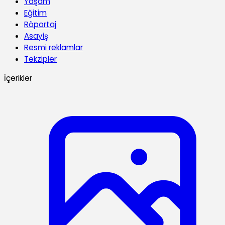
Yaşam
Eğitim
Röportaj
Asayiş
Resmi reklamlar
Tekzipler
İçerikler