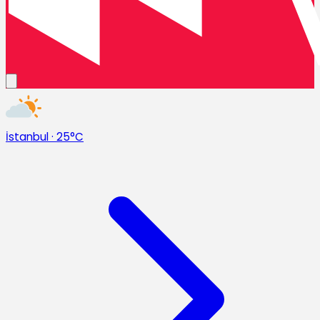
İstanbul
·
25°C