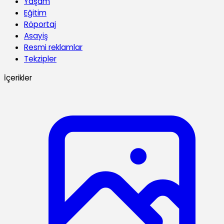
Yaşam
Eğitim
Röportaj
Asayiş
Resmi reklamlar
Tekzipler
İçerikler