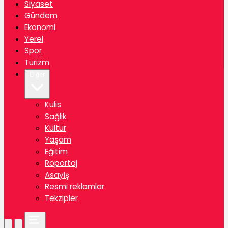
Siyaset
Gündem
Ekonomi
Yerel
Spor
Turizm
Diğer
Kulis
Sağlik
Kültür
Yaşam
Eğitim
Röportaj
Asayiş
Resmi reklamlar
Tekzipler