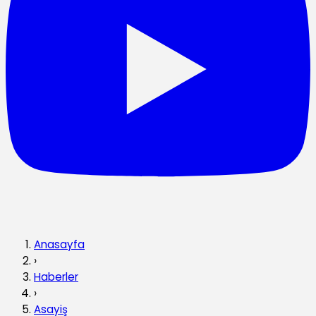
Anasayfa
›
Haberler
›
Asayiş