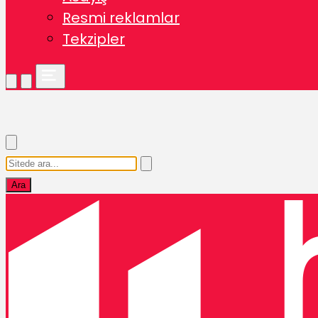
Resmi reklamlar
Tekzipler
Ara