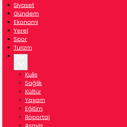
Siyaset
Gündem
Ekonomi
Yerel
Spor
Turizm
Diğer
Kulis
Sağlik
Kültür
Yaşam
Eğitim
Röportaj
Asayiş