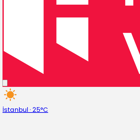
İstanbul
·
25°C