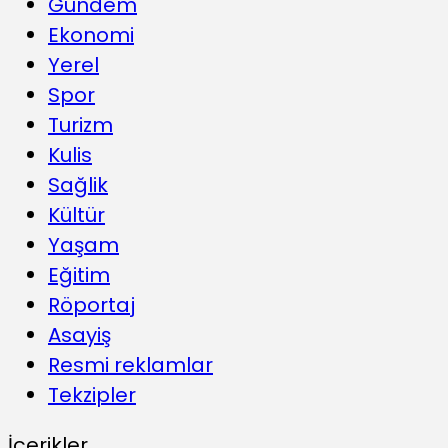
Gündem
Ekonomi
Yerel
Spor
Turizm
Kulis
Sağlik
Kültür
Yaşam
Eğitim
Röportaj
Asayiş
Resmi reklamlar
Tekzipler
İçerikler