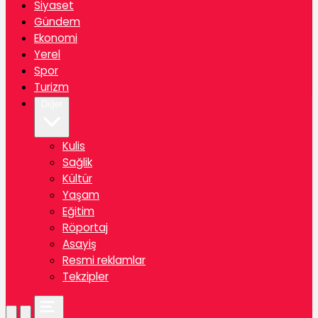
Siyaset
Gündem
Ekonomi
Yerel
Spor
Turizm
Diğer
Kulis
Sağlik
Kültür
Yaşam
Eğitim
Röportaj
Asayiş
Resmi reklamlar
Tekzipler