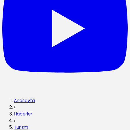
Anasayfa
›
Haberler
›
Turizm