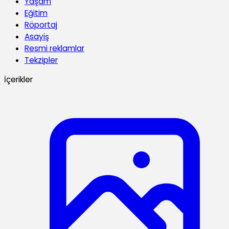
Yaşam
Eğitim
Röportaj
Asayiş
Resmi reklamlar
Tekzipler
İçerikler