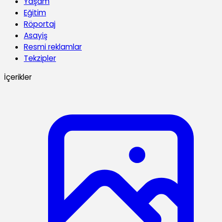
Yaşam
Eğitim
Röportaj
Asayiş
Resmi reklamlar
Tekzipler
İçerikler