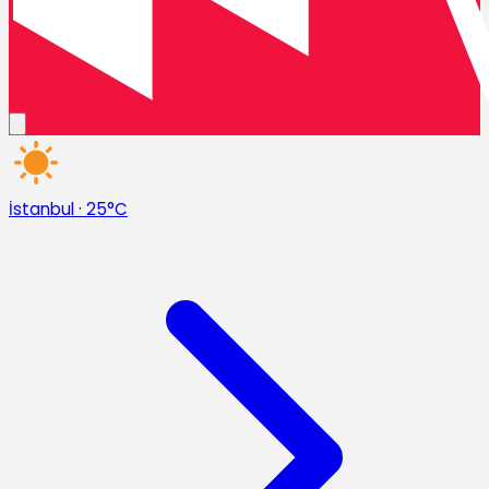
İstanbul
·
25°C