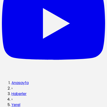
Anasayfa
›
Haberler
›
Yerel