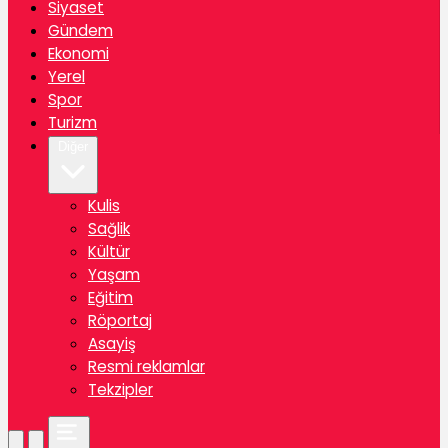
Siyaset
Gündem
Ekonomi
Yerel
Spor
Turizm
Diğer
Kulis
Sağlik
Kültür
Yaşam
Eğitim
Röportaj
Asayiş
Resmi reklamlar
Tekzipler