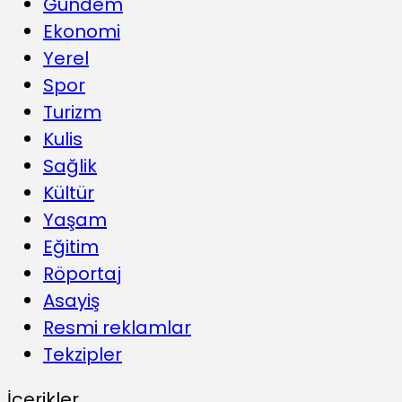
Gündem
Ekonomi
Yerel
Spor
Turizm
Kulis
Sağlik
Kültür
Yaşam
Eğitim
Röportaj
Asayiş
Resmi reklamlar
Tekzipler
İçerikler