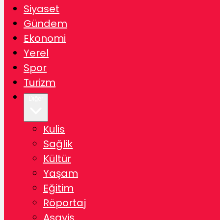
Siyaset
Gündem
Ekonomi
Yerel
Spor
Turizm
Diğer
Kulis
Sağlik
Kültür
Yaşam
Eğitim
Röportaj
Asayiş