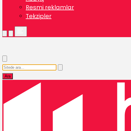
Resmi reklamlar
Tekzipler
Ara