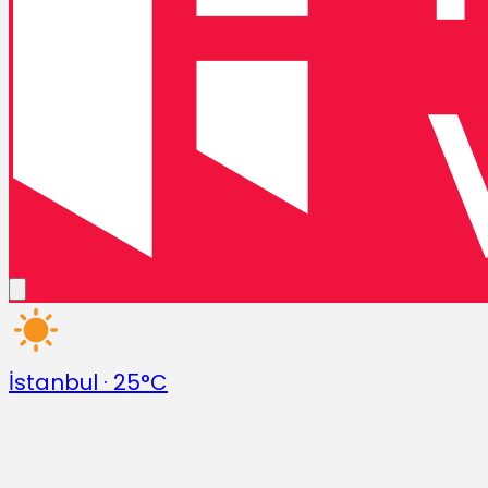
İstanbul
·
25°C