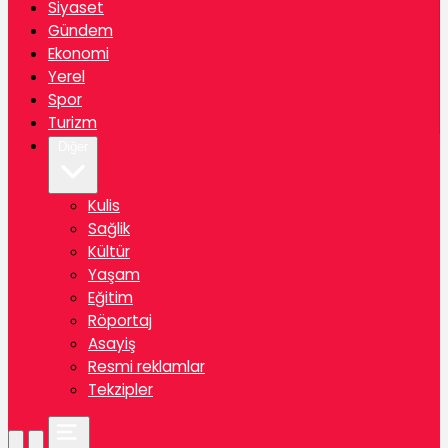
Siyaset
Gündem
Ekonomi
Yerel
Spor
Turizm
Diğer
Kulis
Sağlik
Kültür
Yaşam
Eğitim
Röportaj
Asayiş
Resmi reklamlar
Tekzipler