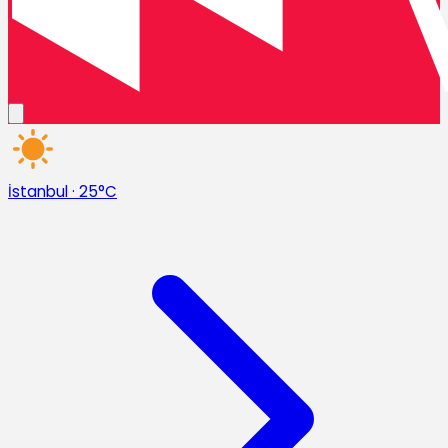
İstanbul
·
25°C