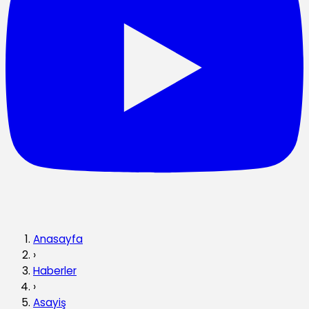
Anasayfa
›
Haberler
›
Asayiş