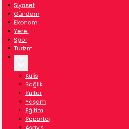
Siyaset
Gündem
Ekonomi
Yerel
Spor
Turizm
Diğer
Kulis
Sağlik
Kültür
Yaşam
Eğitim
Röportaj
Asayiş