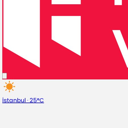
İstanbul
·
25°C