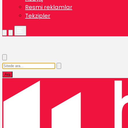
Resmi reklamlar
Tekzipler
Ara