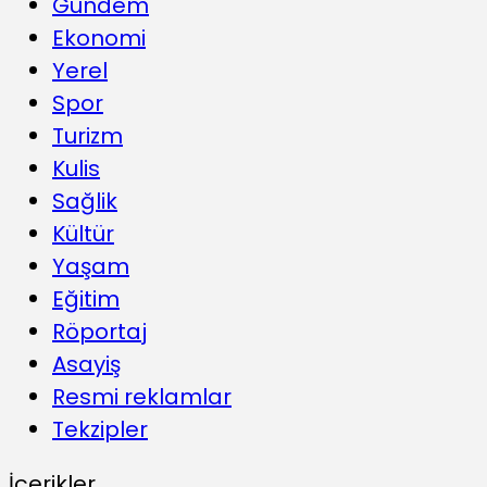
Gündem
Ekonomi
Yerel
Spor
Turizm
Kulis
Sağlik
Kültür
Yaşam
Eğitim
Röportaj
Asayiş
Resmi reklamlar
Tekzipler
İçerikler