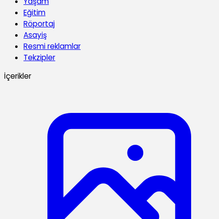
Yaşam
Eğitim
Röportaj
Asayiş
Resmi reklamlar
Tekzipler
İçerikler