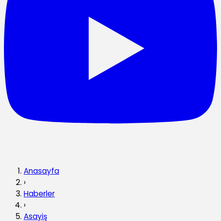
Anasayfa
›
Haberler
›
Asayiş