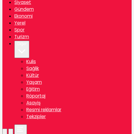
Siyaset
Gündem
Ekonomi
Yerel
Spor
Turizm
Diğer
Kulis
Sağlik
Kültür
Yaşam
Eğitim
Röportaj
Asayiş
Resmi reklamlar
Tekzipler