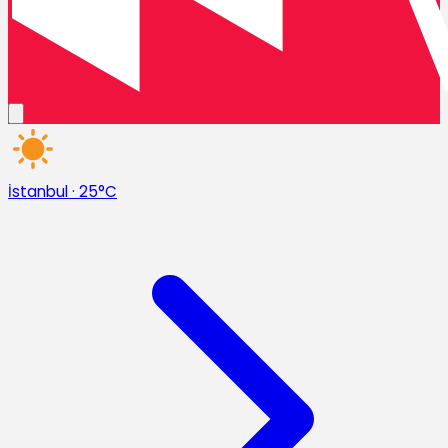
İstanbul
·
25°C