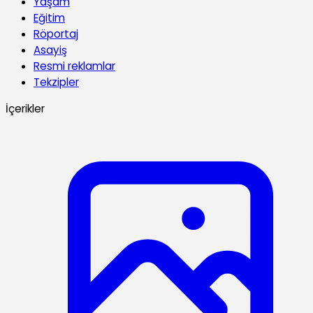
Yaşam
Eğitim
Röportaj
Asayiş
Resmi reklamlar
Tekzipler
İçerikler