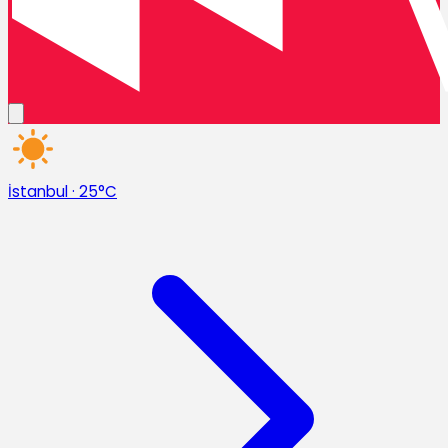
İstanbul
·
25°C