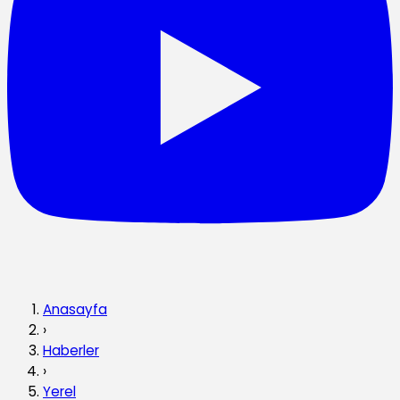
Anasayfa
›
Haberler
›
Yerel