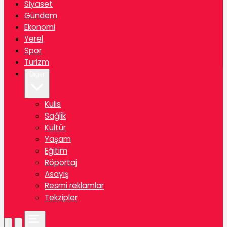
Siyaset
Gündem
Ekonomi
Yerel
Spor
Turizm
Diğer
Kulis
Sağlik
Kültür
Yaşam
Eğitim
Röportaj
Asayiş
Resmi reklamlar
Tekzipler