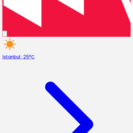
İstanbul
·
25°C