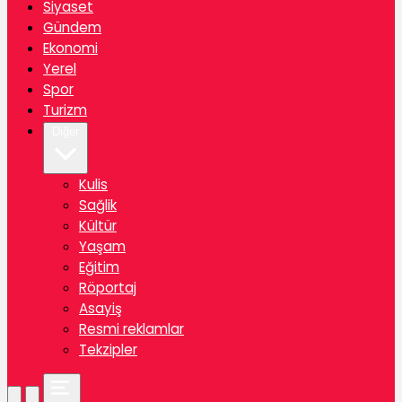
Siyaset
Gündem
Ekonomi
Yerel
Spor
Turizm
Diğer
Kulis
Sağlik
Kültür
Yaşam
Eğitim
Röportaj
Asayiş
Resmi reklamlar
Tekzipler