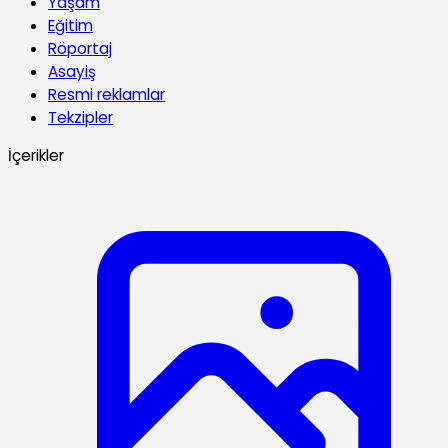
Yaşam
Eğitim
Röportaj
Asayiş
Resmi reklamlar
Tekzipler
İçerikler