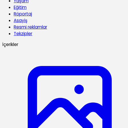
Yaşam
Eğitim
Röportaj
Asayiş
Resmi reklamlar
Tekzipler
İçerikler