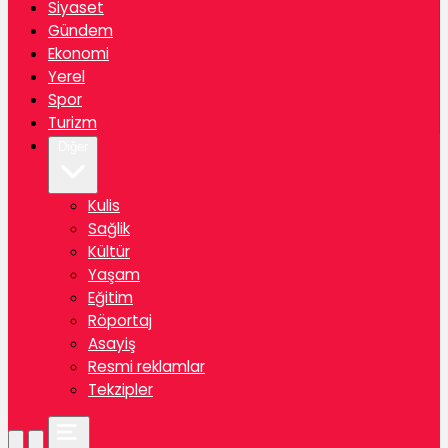
Siyaset
Gündem
Ekonomi
Yerel
Spor
Turizm
Diğer
Kulis
Sağlik
Kültür
Yaşam
Eğitim
Röportaj
Asayiş
Resmi reklamlar
Tekzipler