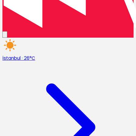
İstanbul
·
26°C