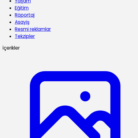
Yaşam
Eğitim
Röportaj
Asayiş
Resmi reklamlar
Tekzipler
İçerikler