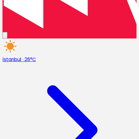
İstanbul
·
26°C