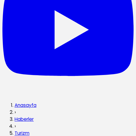
Anasayfa
›
Haberler
›
Turizm