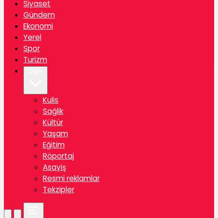
Siyaset
Gündem
Ekonomi
Yerel
Spor
Turizm
Diğer
Kulis
Sağlik
Kültür
Yaşam
Eğitim
Röportaj
Asayiş
Resmi reklamlar
Tekzipler