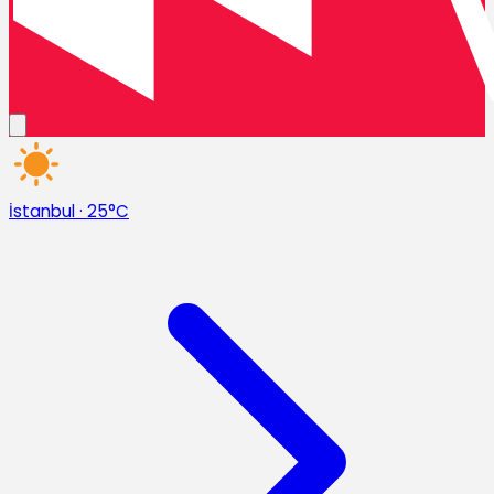
İstanbul
·
25°C