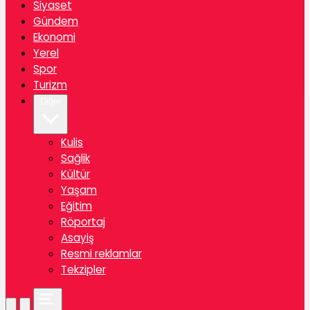
Siyaset
Gündem
Ekonomi
Yerel
Spor
Turizm
Diğer
Kulis
Sağlik
Kültür
Yaşam
Eğitim
Röportaj
Asayiş
Resmi reklamlar
Tekzipler