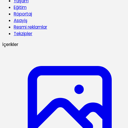
Yaşam
Eğitim
Röportaj
Asayiş
Resmi reklamlar
Tekzipler
İçerikler