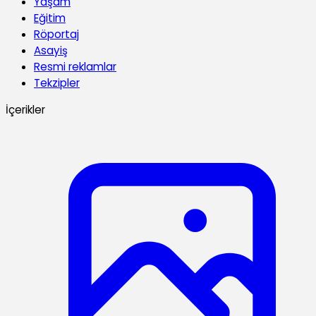
Yaşam
Eğitim
Röportaj
Asayiş
Resmi reklamlar
Tekzipler
İçerikler