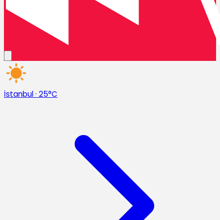
İstanbul
·
25°C