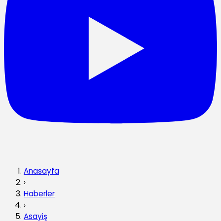
Anasayfa
›
Haberler
›
Asayiş