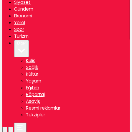
Siyaset
Gündem
Ekonomi
Yerel
Spor
Turizm
Diğer
Kulis
Sağlik
Kültür
Yaşam
Eğitim
Röportaj
Asayiş
Resmi reklamlar
Tekzipler