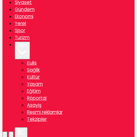
Siyaset
Gündem
Ekonomi
Yerel
Spor
Turizm
Diğer
Kulis
Sağlik
Kültür
Yaşam
Eğitim
Röportaj
Asayiş
Resmi reklamlar
Tekzipler