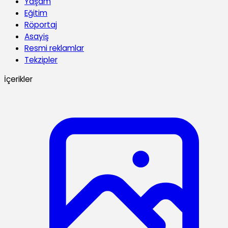
Yaşam
Eğitim
Röportaj
Asayiş
Resmi reklamlar
Tekzipler
İçerikler