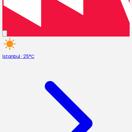
İstanbul
·
25°C