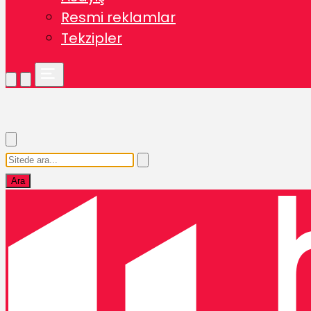
Resmi reklamlar
Tekzipler
Ara