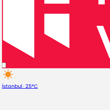
İstanbul
·
25°C