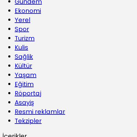
Gündem
Ekonomi
Yerel
Spor
Turizm
Kulis
Sağlik
Kültür
Yaşam
Eğitim
Röportaj
Asayiş
Resmi reklamlar
Tekzipler
İçerikler