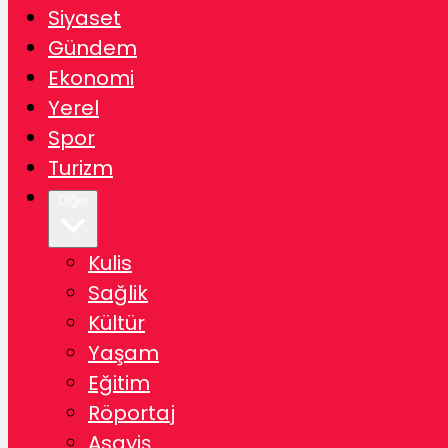
Siyaset
Gündem
Ekonomi
Yerel
Spor
Turizm
Diğer
Kulis
Sağlik
Kültür
Yaşam
Eğitim
Röportaj
Asayiş