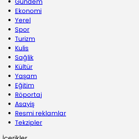
Gündem
Ekonomi
Yerel
Spor
Turizm
Kulis
Sağlik
Kültür
Yaşam
Eğitim
Röportaj
Asayiş
Resmi reklamlar
Tekzipler
İçerikler