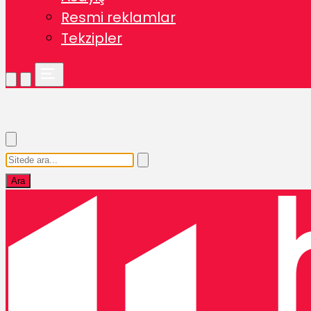
Resmi reklamlar
Tekzipler
Ara