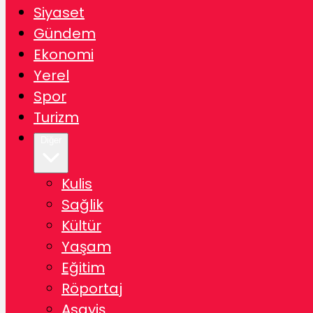
Siyaset
Gündem
Ekonomi
Yerel
Spor
Turizm
Diğer
Kulis
Sağlik
Kültür
Yaşam
Eğitim
Röportaj
Asayiş