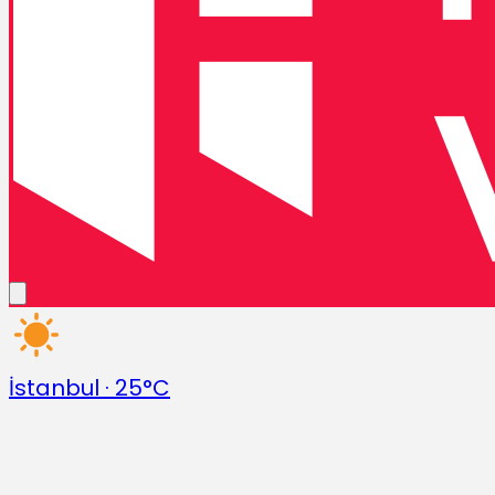
İstanbul
·
25°C