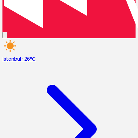
İstanbul
·
26°C