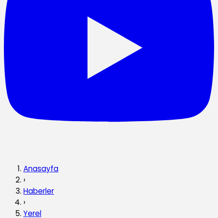
Anasayfa
›
Haberler
›
Yerel