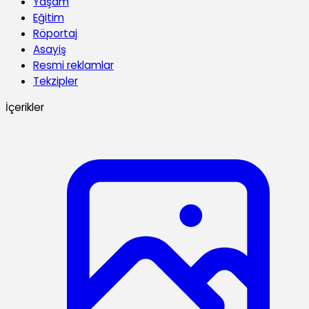
Yaşam
Eğitim
Röportaj
Asayiş
Resmi reklamlar
Tekzipler
İçerikler