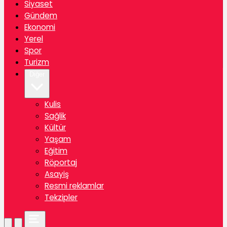
Siyaset
Gündem
Ekonomi
Yerel
Spor
Turizm
Diğer
Kulis
Sağlik
Kültür
Yaşam
Eğitim
Röportaj
Asayiş
Resmi reklamlar
Tekzipler