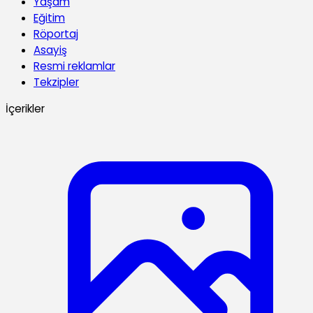
Yaşam
Eğitim
Röportaj
Asayiş
Resmi reklamlar
Tekzipler
İçerikler