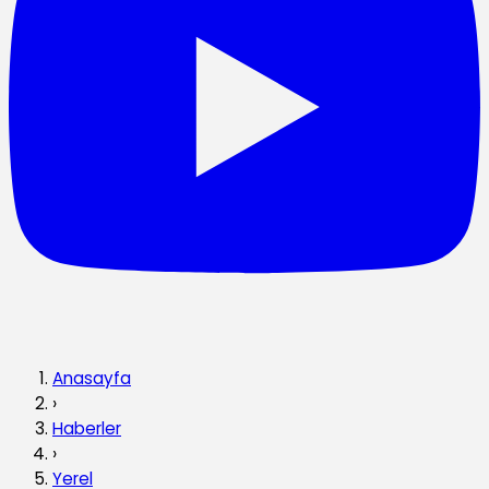
Anasayfa
›
Haberler
›
Yerel