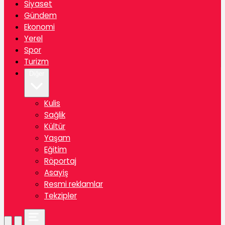
Siyaset
Gündem
Ekonomi
Yerel
Spor
Turizm
Diğer
Kulis
Sağlik
Kültür
Yaşam
Eğitim
Röportaj
Asayiş
Resmi reklamlar
Tekzipler