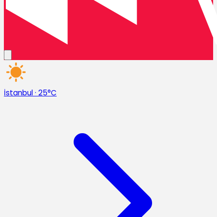
İstanbul
·
25°C