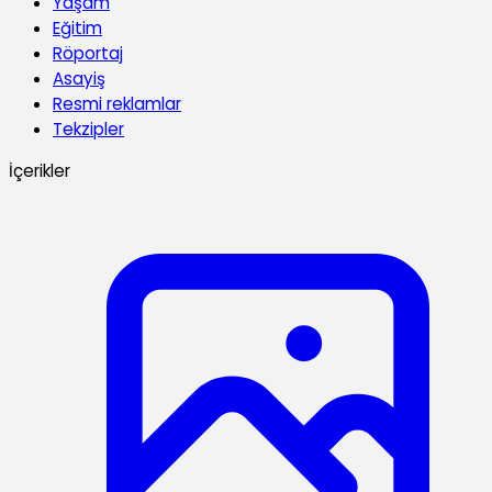
Yaşam
Eğitim
Röportaj
Asayiş
Resmi reklamlar
Tekzipler
İçerikler