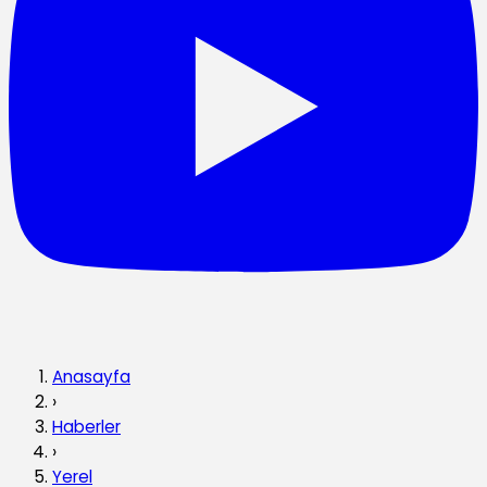
Anasayfa
›
Haberler
›
Yerel