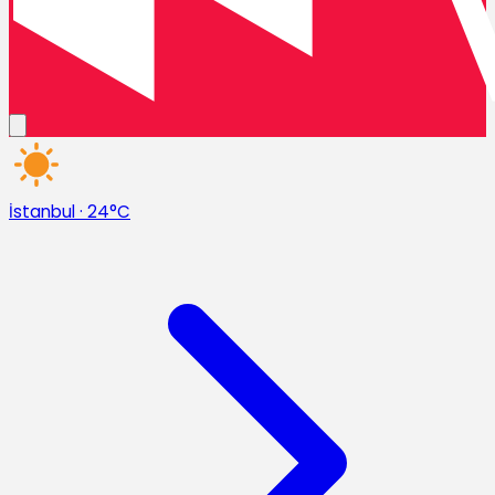
İstanbul
·
24°C