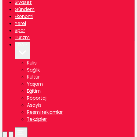
Siyaset
Gündem
Ekonomi
Yerel
Spor
Turizm
Diğer
Kulis
Sağlik
Kültür
Yaşam
Eğitim
Röportaj
Asayiş
Resmi reklamlar
Tekzipler