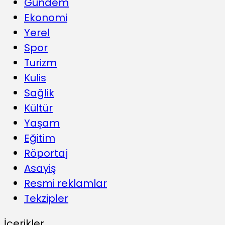
Gündem
Ekonomi
Yerel
Spor
Turizm
Kulis
Sağlik
Kültür
Yaşam
Eğitim
Röportaj
Asayiş
Resmi reklamlar
Tekzipler
İçerikler