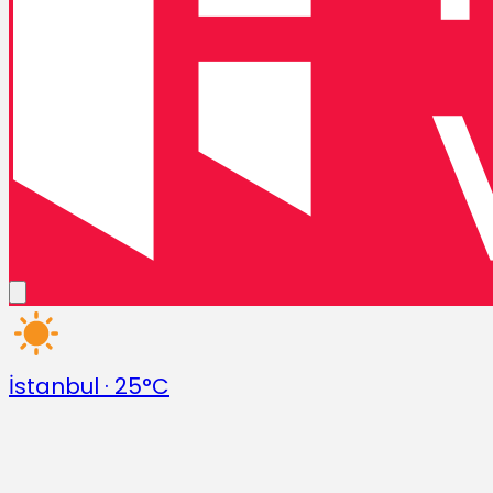
İstanbul
·
25°C