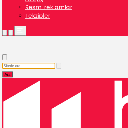
Resmi reklamlar
Tekzipler
Ara