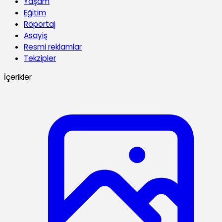
Yaşam
Eğitim
Röportaj
Asayiş
Resmi reklamlar
Tekzipler
İçerikler