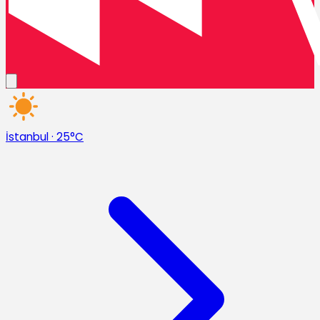
İstanbul
·
25°C