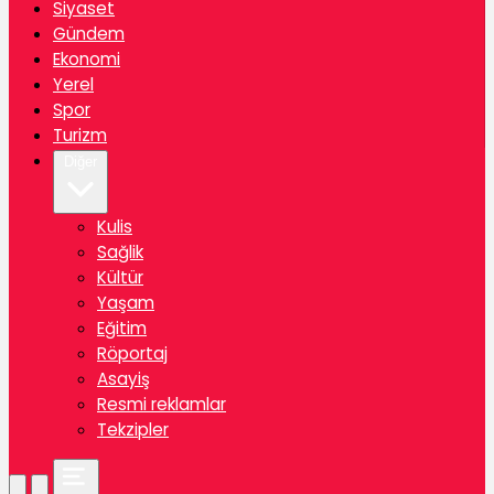
Siyaset
Gündem
Ekonomi
Yerel
Spor
Turizm
Diğer
Kulis
Sağlik
Kültür
Yaşam
Eğitim
Röportaj
Asayiş
Resmi reklamlar
Tekzipler