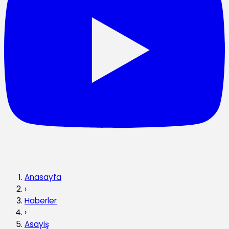
Anasayfa
›
Haberler
›
Asayiş