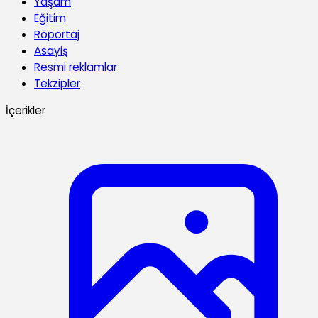
Yaşam
Eğitim
Röportaj
Asayiş
Resmi reklamlar
Tekzipler
İçerikler