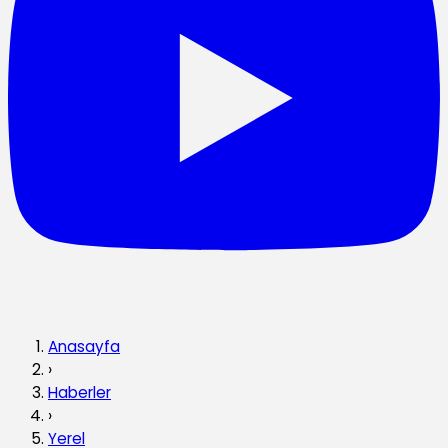
Anasayfa
›
Haberler
›
Yerel