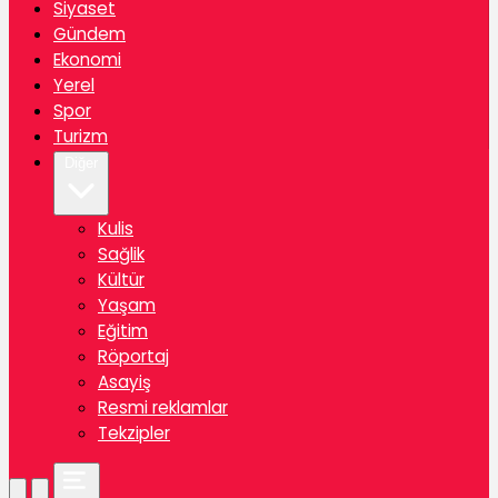
Siyaset
Gündem
Ekonomi
Yerel
Spor
Turizm
Diğer
Kulis
Sağlik
Kültür
Yaşam
Eğitim
Röportaj
Asayiş
Resmi reklamlar
Tekzipler