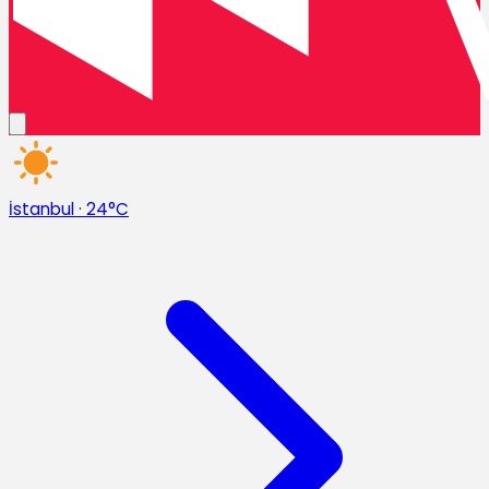
İstanbul
·
24°C