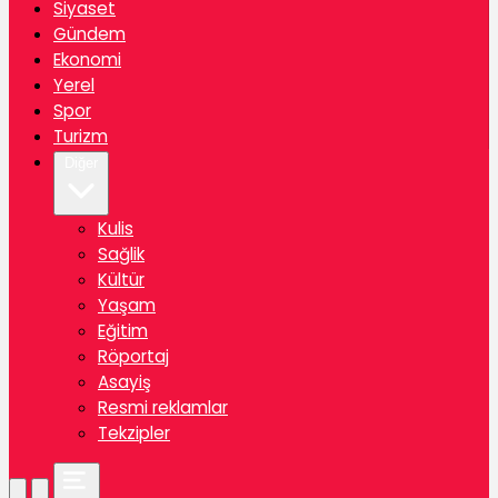
Siyaset
Gündem
Ekonomi
Yerel
Spor
Turizm
Diğer
Kulis
Sağlik
Kültür
Yaşam
Eğitim
Röportaj
Asayiş
Resmi reklamlar
Tekzipler