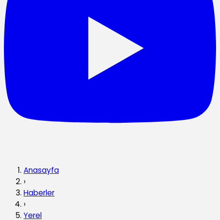
Anasayfa
›
Haberler
›
Yerel