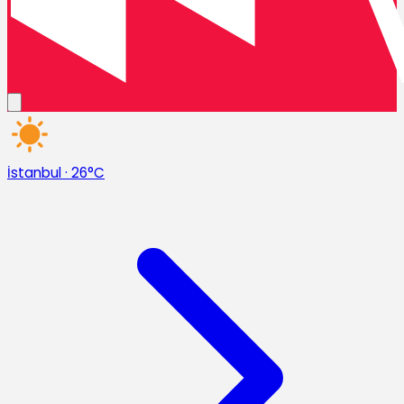
İstanbul
·
26°C