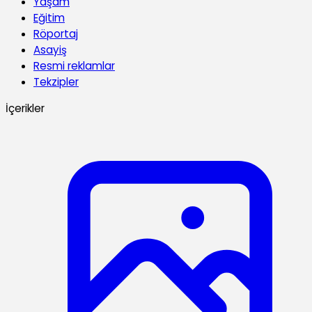
Yaşam
Eğitim
Röportaj
Asayiş
Resmi reklamlar
Tekzipler
İçerikler