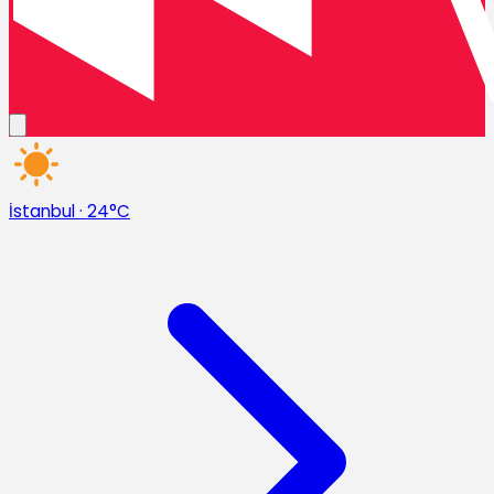
İstanbul
·
24°C