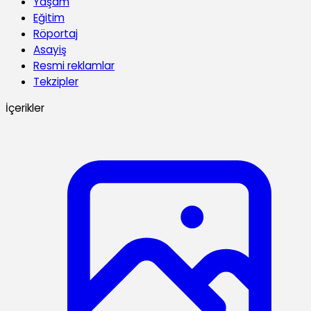
Yaşam
Eğitim
Röportaj
Asayiş
Resmi reklamlar
Tekzipler
İçerikler