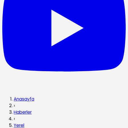
Anasayfa
›
Haberler
›
Yerel