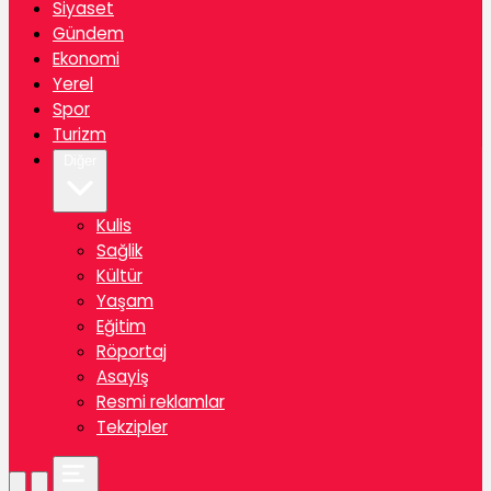
Siyaset
Gündem
Ekonomi
Yerel
Spor
Turizm
Diğer
Kulis
Sağlik
Kültür
Yaşam
Eğitim
Röportaj
Asayiş
Resmi reklamlar
Tekzipler