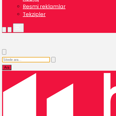
Resmi reklamlar
Tekzipler
Ara