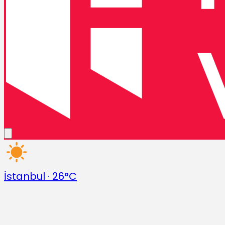
İstanbul
·
26°C