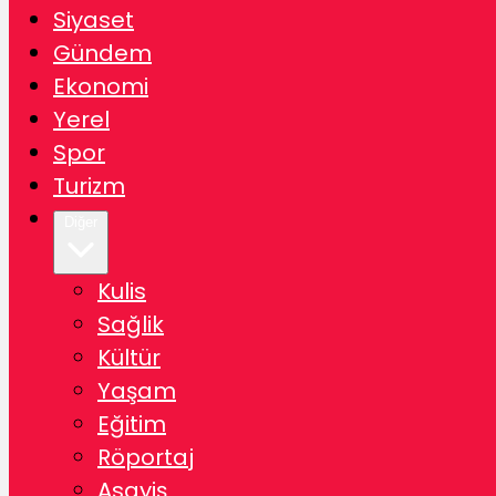
Siyaset
Gündem
Ekonomi
Yerel
Spor
Turizm
Diğer
Kulis
Sağlik
Kültür
Yaşam
Eğitim
Röportaj
Asayiş