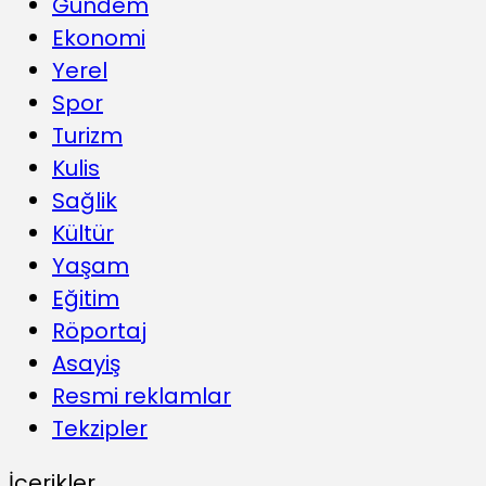
Gündem
Ekonomi
Yerel
Spor
Turizm
Kulis
Sağlik
Kültür
Yaşam
Eğitim
Röportaj
Asayiş
Resmi reklamlar
Tekzipler
İçerikler