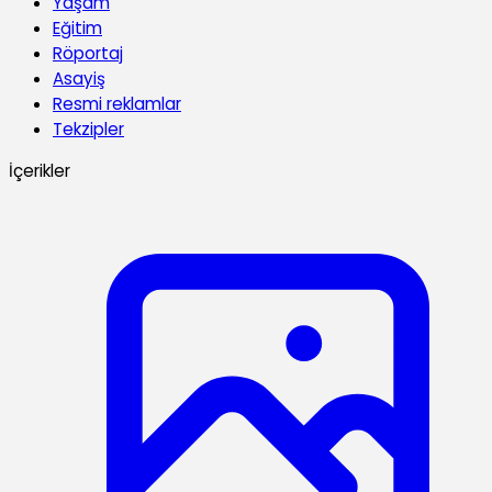
Yaşam
Eğitim
Röportaj
Asayiş
Resmi reklamlar
Tekzipler
İçerikler