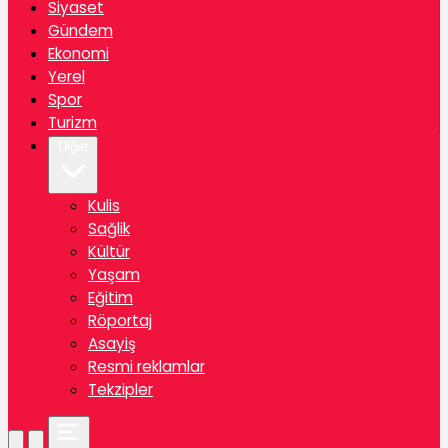
Siyaset
Gündem
Ekonomi
Yerel
Spor
Turizm
Diğer
Kulis
Sağlik
Kültür
Yaşam
Eğitim
Röportaj
Asayiş
Resmi reklamlar
Tekzipler