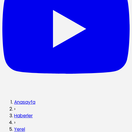
Anasayfa
›
Haberler
›
Yerel