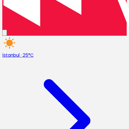
İstanbul
·
25°C