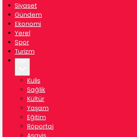
Siyaset
Gündem
Ekonomi
Yerel
Spor
Turizm
Diğer
Kulis
Sağlik
Kültür
Yaşam
Eğitim
Röportaj
Asayiş