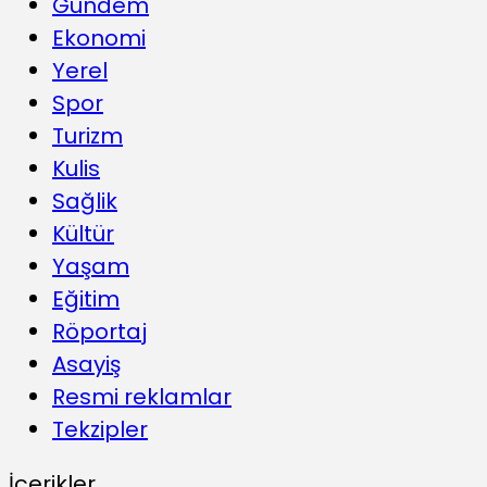
Gündem
Ekonomi
Yerel
Spor
Turizm
Kulis
Sağlik
Kültür
Yaşam
Eğitim
Röportaj
Asayiş
Resmi reklamlar
Tekzipler
İçerikler