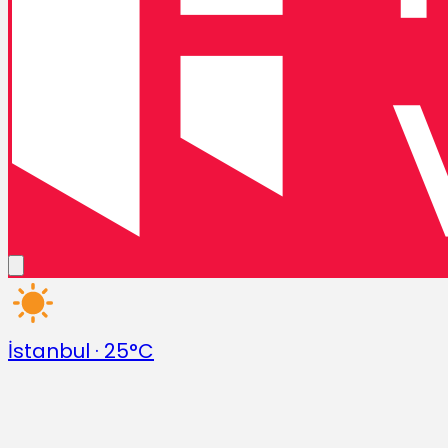
İstanbul
·
25°C