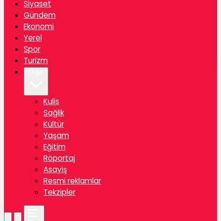
Siyaset
Gündem
Ekonomi
Yerel
Spor
Turizm
Diğer
Kulis
Sağlik
Kültür
Yaşam
Eğitim
Röportaj
Asayiş
Resmi reklamlar
Tekzipler