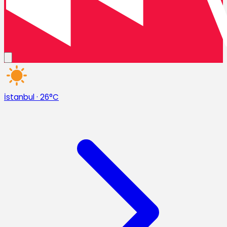
İstanbul
·
26°C