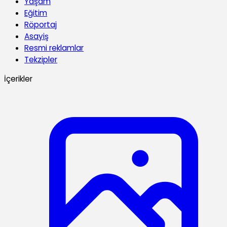
Yaşam
Eğitim
Röportaj
Asayiş
Resmi reklamlar
Tekzipler
İçerikler