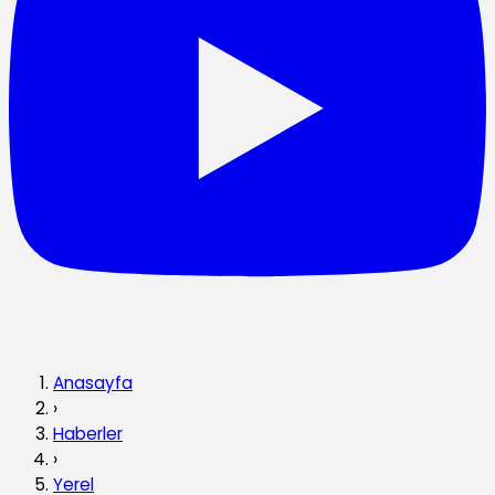
Anasayfa
›
Haberler
›
Yerel