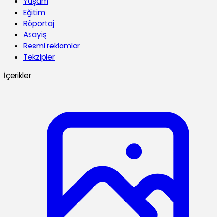
Yaşam
Eğitim
Röportaj
Asayiş
Resmi reklamlar
Tekzipler
İçerikler