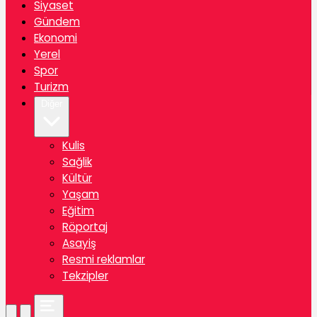
Siyaset
Gündem
Ekonomi
Yerel
Spor
Turizm
Diğer
Kulis
Sağlik
Kültür
Yaşam
Eğitim
Röportaj
Asayiş
Resmi reklamlar
Tekzipler