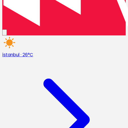
İstanbul
·
26°C