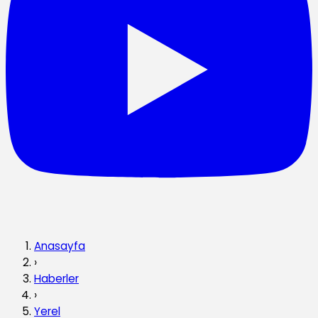
Anasayfa
›
Haberler
›
Yerel