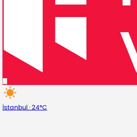
İstanbul
·
24°C