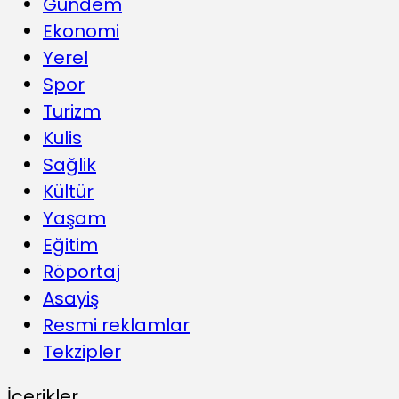
Gündem
Ekonomi
Yerel
Spor
Turizm
Kulis
Sağlik
Kültür
Yaşam
Eğitim
Röportaj
Asayiş
Resmi reklamlar
Tekzipler
İçerikler