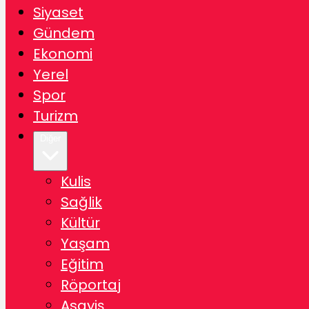
Siyaset
Gündem
Ekonomi
Yerel
Spor
Turizm
Diğer
Kulis
Sağlik
Kültür
Yaşam
Eğitim
Röportaj
Asayiş