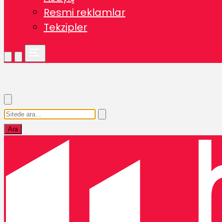
Resmi reklamlar
Tekzipler
Ara