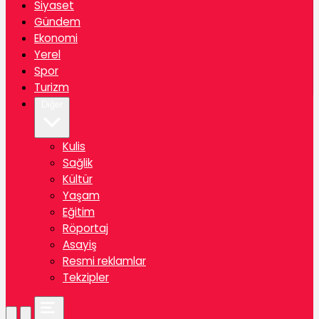
Siyaset
Gündem
Ekonomi
Yerel
Spor
Turizm
Diğer
Kulis
Sağlik
Kültür
Yaşam
Eğitim
Röportaj
Asayiş
Resmi reklamlar
Tekzipler