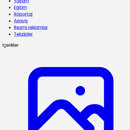
Yaşam
Eğitim
Röportaj
Asayiş
Resmi reklamlar
Tekzipler
İçerikler