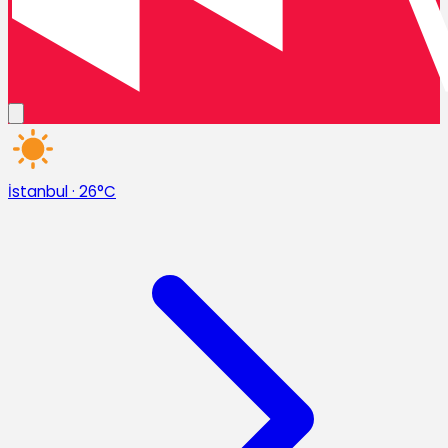
İstanbul
·
26°C